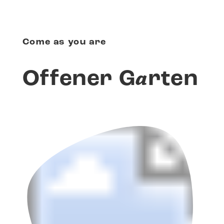
Come as you are
a
Offener G
rten