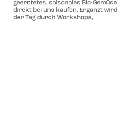
geerntetes, saisonales Bio-Gemüse
direkt bei uns kaufen. Ergänzt wird
der Tag durch Workshops,
Mitmachangebote, kleine
Veranstaltungen, Lesungen, Kunst
oder auch mal ein Konzert – alles
kann, nichts muss.
Zwischen Beeten, Blumen und
frischem Gemüse lädt unser Hof
zum Verweilen ein. Es gibt Kaffee,
Tee, selbstgemachte Limonade –
und natürlich den besten Kuchen
weit und breit. Unser Café bleibt –
genauso wie die entspannte Hof-