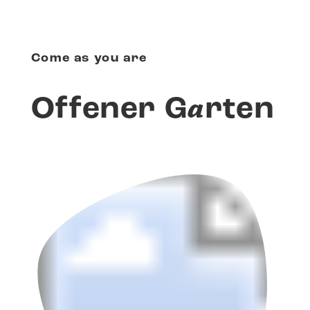
Come as you are
a
Offener G
rten