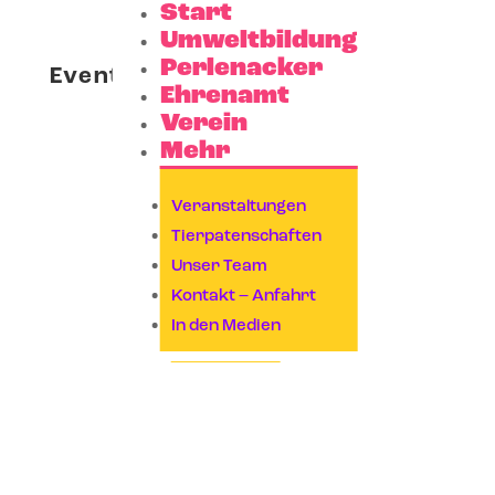
Start
Umweltbildung
Perlenacker
Events at this location
Ehrenamt
Verein
Mehr
Veranstaltungen
Tierpatenschaften
Unser Team
Kontakt – Anfahrt
In den Medien