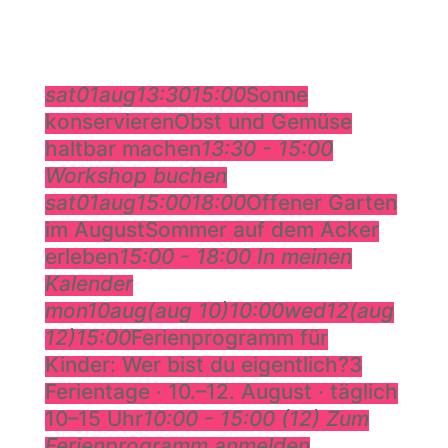
August
sat
01
aug
13:30
15:00
Sonne
konservieren
Obst und Gemüse
haltbar machen
13:30 - 15:00
Workshop buchen
sat
01
aug
15:00
18:00
Offener Garten
im August
Sommer auf dem Acker
erleben
15:00 - 18:00
In meinen
Kalender
mon
10
aug
(aug 10)
10:00
wed
12
(aug
12)
15:00
Ferienprogramm für
Kinder: Wer bist du eigentlich?
3
Ferientage · 10.–12. August · täglich
10–15 Uhr
10:00 - 15:00
(12)
Zum
Ferienprogramm anmelden