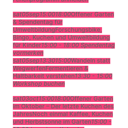
September
sat
05
sep
15:00
18:00
Offener Garten
& Spendentag für
Umweltbildung
Forschungsbike,
Bingo, Kuchen und Umweltbildung
für Kinder
15:00 - 18:00
Spendentag
vormerken
sat
05
sep
13:30
15:00
Wandeln statt
Wegwerfen
Fermentieren &
Haltbarkeit verstehen
13:30 - 15:00
Workshop buchen
October
sat
03
oct
15:00
18:00
Offener Garten
im Oktober – Der letzte Kuchen des
Jahres
Noch einmal Kaffee, Kuchen
und Herbstsonne im Garten
15:00 -