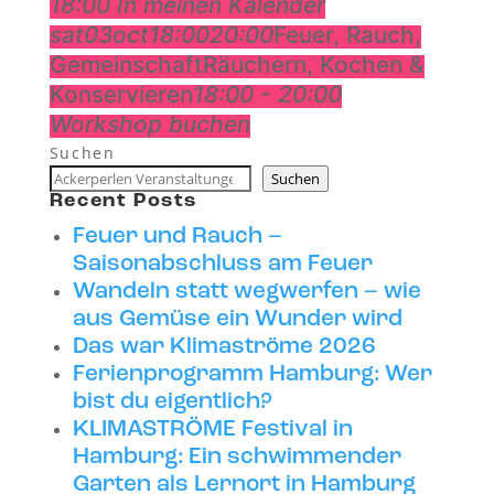
18:00
In meinen Kalender
sat
03
oct
18:00
20:00
Feuer, Rauch,
Gemeinschaft
Räuchern, Kochen &
Konservieren
18:00 - 20:00
Workshop buchen
Suchen
Suchen
Recent Posts
Feuer und Rauch –
Saisonabschluss am Feuer
Wandeln statt wegwerfen – wie
aus Gemüse ein Wunder wird
Das war Klimaströme 2026
Ferienprogramm Hamburg: Wer
bist du eigentlich?
KLIMASTRÖME Festival in
Hamburg: Ein schwimmender
Garten als Lernort in Hamburg