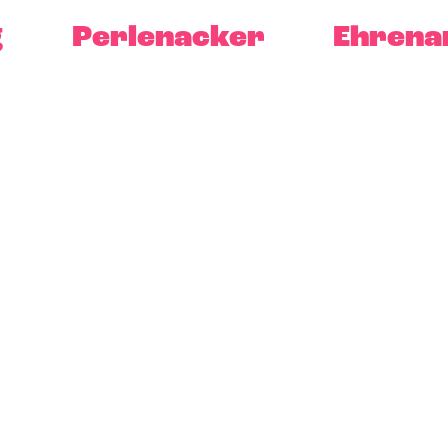
g
Perlenacker
Ehrena